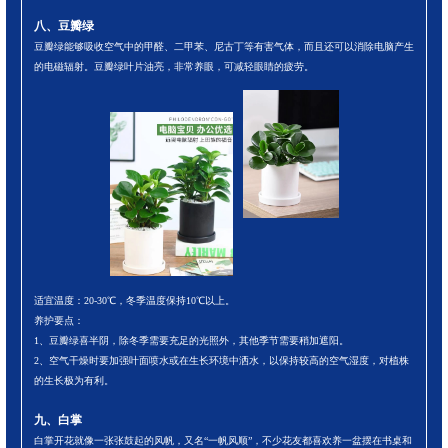
八、豆瓣绿
豆瓣绿能够吸收空气中的甲醛、二甲苯、尼古丁等有害气体，而且还可以消除电脑产生
的电磁辐射。豆瓣绿叶片油亮，非常养眼，可减轻眼睛的疲劳。
适宜温度：20-30℃，冬季温度保持10℃以上。
养护要点：
1、豆瓣绿喜半阴，除冬季需要充足的光照外，其他季节需要稍加遮阳。
2、空气干燥时要加强叶面喷水或在生长环境中洒水，以保持较高的空气湿度，对植株
的生长极为有利。
九、白掌
白掌开花就像一张张鼓起的风帆，又名“一帆风顺”，不少花友都喜欢养一盆摆在书桌和