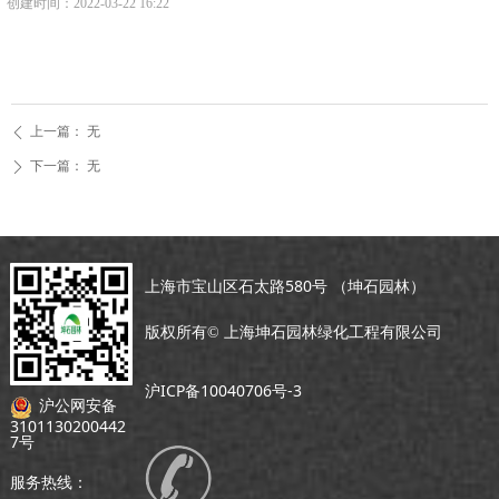
创建时间：
2022-03-22
16:22
上一篇：
无
ꄴ
下一篇：
无
ꄲ
上海市宝山区石太路580号 （坤石园林）
版权所有©
上海坤石园林绿化工程有限公司
沪ICP备10040706号-3
沪公网安备
3101130200442
7号
服务热线：