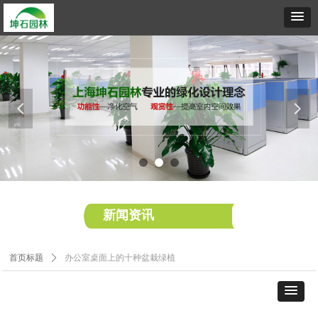
넳
넲
新闻资讯
首页标题
ꄲ
办公室桌面上的十种盆栽绿植