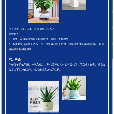
ꁸ
ꂅ
回到顶部
适宜温度：20℃-35℃，冬季保持10℃以上。
ꁗ
养护要点：
021-66582625
1、适生于温暖湿润通风良好的环境，喜阳，也稍耐阴。
2、冬季必须保持盆土适当干燥，浇水做到见干见湿。如果浇水过多或稍有积水，极易
引起发财树根部腐烂。
ꀥ
78997383
六、芦荟
芦荟能够吸收甲醛、一氧化碳、二氧化硫等空气中的有害气体，而且非常好养。摆在办
微信二维码
公桌上不仅净化空气，也带来绿意盎然的生机。