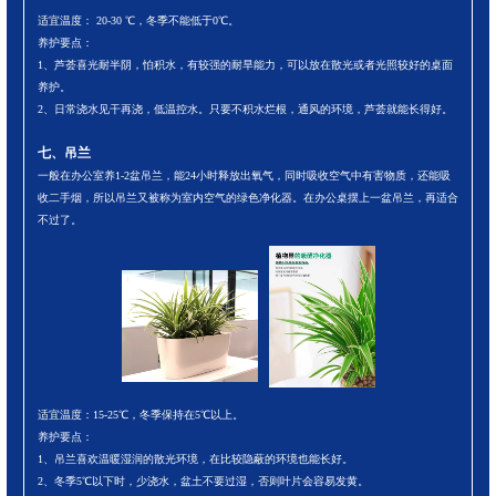
适宜温度： 20-30 ℃，冬季不能低于0℃。
养护要点：
1、芦荟喜光耐半阴，怕积水，有较强的耐旱能力，可以放在散光或者光照较好的桌面
养护。
2、日常浇水见干再浇，低温控水。只要不积水烂根，通风的环境，芦荟就能长得好。
七、吊兰
一般在办公室养1-2盆吊兰，能24小时释放出氧气，同时吸收空气中有害物质，还能吸
收二手烟，所以吊兰又被称为室内空气的绿色净化器。在办公桌摆上一盆吊兰，再适合
不过了。
适宜温度：15-25℃，冬季保持在5℃以上。
养护要点：
1、吊兰喜欢温暖湿润的散光环境，在比较隐蔽的环境也能长好。
2、冬季5℃以下时，少浇水，盆土不要过湿，否则叶片会容易发黄。