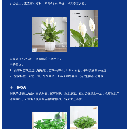
办公桌上，寓意事业顺利，还具有纯洁平静、祥和安泰之意。
适宜温度：22-28℃，冬季温度不低于14℃。
养护要点：
1、白掌对空气湿度比较敏感，空气干燥时，叶片小而卷，平时要多喷水保湿。
2、需保持盆土湿润、避开阳光暴晒，但冬季和早春给一定光照能促进开花。
十、铜钱草
铜钱草也被认为是财富的象征，家有铜钱，财源滚滚。在办公室摆上一盆，既有财源广
进的象征，又避免了使用金色铜钱的俗气，深受大众喜爱。